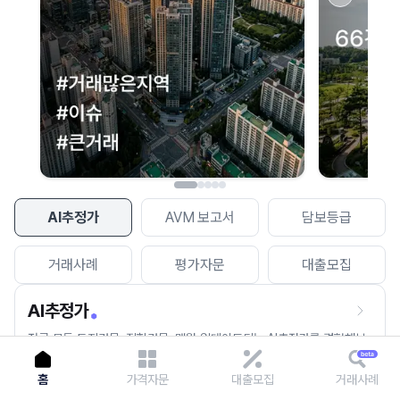
이용에 불편을 드려 죄송합니다.
다시 시도
AI추정가
AVM 보고서
담보등급
거래사례
평가자문
대출모집
AI추정가
전국 모든 토지건물, 집합건물, 매월 업데이트되는 AI추정가를 경험해보
세요.
홈
가격자문
대출모집
거래사례