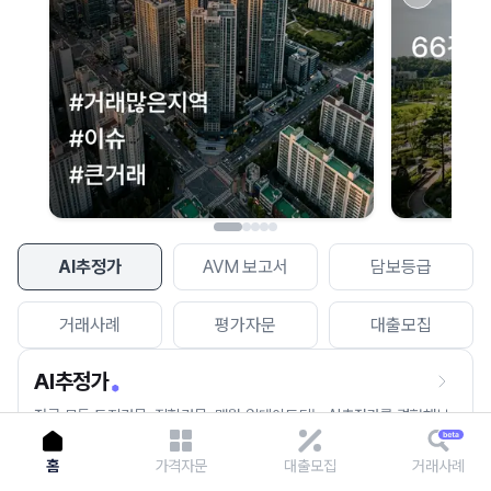
이용에 불편을 드려 죄송합니다.
다시 시도
AI추정가
AVM 보고서
담보등급
거래사례
평가자문
대출모집
AI추정가
전국 모든 토지건물, 집합건물, 매월 업데이트되는 AI추정가를 경험해보
세요.
홈
가격자문
대출모집
거래사례