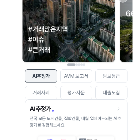
AI추정가
AVM 보고서
담보등급
거래사례
평가자문
대출모집
AI추정가
전국 모든 토지건물, 집합건물, 매월 업데이트되는 AI추
정가를 경험해보세요.