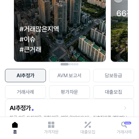
이용에 불편을 드려 죄송합니다.
다시 시도
AI추정가
AVM 보고서
담보등급
거래사례
평가자문
대출모집
AI추정가
전국 모든 토지건물, 집합건물, 매월 업데이트되는 AI추정가를 경험해보
세요.
홈
가격자문
대출모집
거래사례