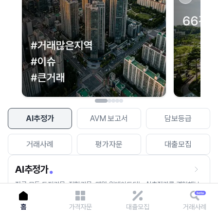
이용에 불편을 드려 죄송합니다.
다시 시도
AI추정가
AVM 보고서
담보등급
거래사례
평가자문
대출모집
AI추정가
전국 모든 토지건물, 집합건물, 매월 업데이트되는 AI추정가를 경험해보
세요.
홈
가격자문
대출모집
거래사례