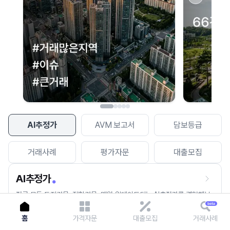
이용에 불편을 드려 죄송합니다.
다시 시도
AI추정가
AVM 보고서
담보등급
거래사례
평가자문
대출모집
AI추정가
전국 모든 토지건물, 집합건물, 매월 업데이트되는 AI추정가를 경험해보
세요.
홈
가격자문
대출모집
거래사례