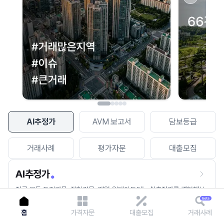
이용에 불편을 드려 죄송합니다.
다시 시도
AI추정가
AVM 보고서
담보등급
거래사례
평가자문
대출모집
AI추정가
전국 모든 토지건물, 집합건물, 매월 업데이트되는 AI추정가를 경험해보
세요.
홈
가격자문
대출모집
거래사례