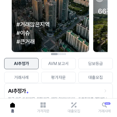
이용에 불편을 드려 죄송합니다.
다시 시도
AI추정가
AVM 보고서
담보등급
거래사례
평가자문
대출모집
AI추정가
전국 모든 토지건물, 집합건물, 매월 업데이트되는 AI추정가를 경험해보
세요.
홈
가격자문
대출모집
거래사례