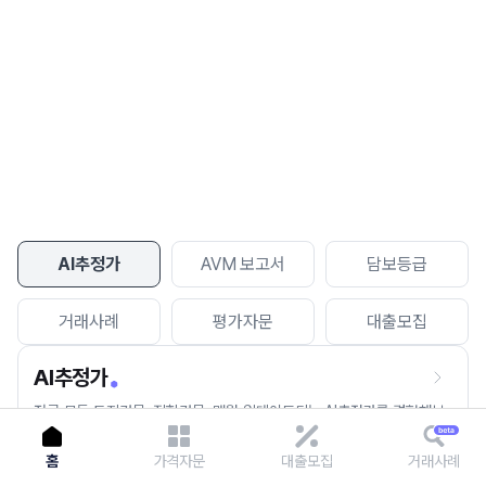
이용에 불편을 드려 죄송합니다.
다시 시도
AI추정가
AVM 보고서
담보등급
거래사례
평가자문
대출모집
AI추정가
전국 모든 토지건물, 집합건물, 매월 업데이트되는 AI추정가를 경험해보
세요.
홈
가격자문
대출모집
거래사례