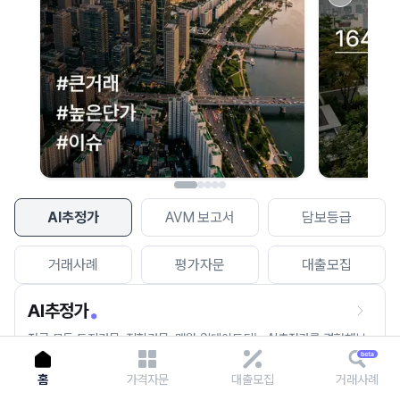
이용에 불편을 드려 죄송합니다.
다시 시도
AI추정가
AVM 보고서
담보등급
거래사례
평가자문
대출모집
AI추정가
전국 모든 토지건물, 집합건물, 매월 업데이트되는 AI추정가를 경험해보
세요.
홈
가격자문
대출모집
거래사례