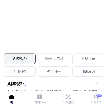
이용에 불편을 드려 죄송합니다.
다시 시도
AI추정가
AVM 보고서
담보등급
거래사례
평가자문
대출모집
AI추정가
전국 모든 토지건물, 집합건물, 매월 업데이트되는 AI추정가를 경험해보
세요.
홈
가격자문
대출모집
거래사례