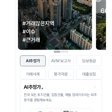
AI추정가
AVM 보고서
담보등급
거래사례
평가자문
대출모집
AI추정가
전국 모든 토지건물, 집합건물, 매월 업데이트되는 AI추
정가를 경험해보세요.