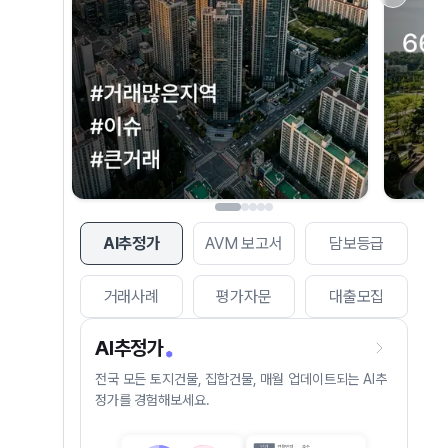
AI추정가
AVM 보고서
담보등급
거래사례
평가자문
대출모집
AI추정가
전국 모든 토지건물, 집합건물, 매월 업데이트되는 AI추
정가를 경험해보세요.