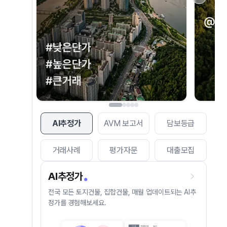
AI추정가
AVM 보고서
담보등급
거래사례
평가자문
대출모집
AI추정가
전국 모든 토지건물, 집합건물, 매월 업데이트되는 AI추
정가를 경험해보세요.