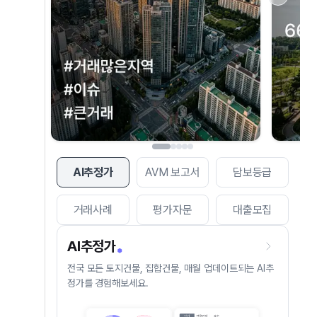
AI추정가
AVM 보고서
담보등급
거래사례
평가자문
대출모집
AI추정가
전국 모든 토지건물, 집합건물, 매월 업데이트되는 AI추
정가를 경험해보세요.