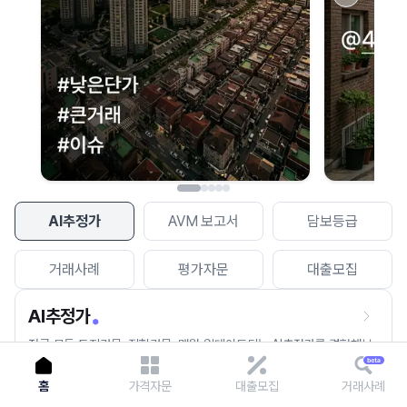
이용에 불편을 드려 죄송합니다.
다시 시도
AI추정가
AVM 보고서
담보등급
거래사례
평가자문
대출모집
AI추정가
전국 모든 토지건물, 집합건물, 매월 업데이트되는 AI추정가를 경험해보
세요.
홈
가격자문
대출모집
거래사례