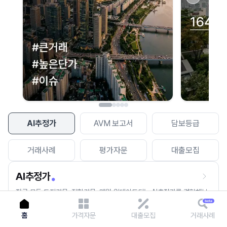
이용에 불편을 드려 죄송합니다.
다시 시도
AI추정가
AVM 보고서
담보등급
거래사례
평가자문
대출모집
AI추정가
전국 모든 토지건물, 집합건물, 매월 업데이트되는 AI추정가를 경험해보
세요.
홈
가격자문
대출모집
거래사례