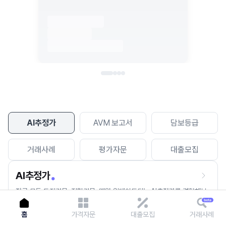
이용에 불편을 드려 죄송합니다.
다시 시도
AI추정가
AVM 보고서
담보등급
거래사례
평가자문
대출모집
AI추정가
전국 모든 토지건물, 집합건물, 매월 업데이트되는 AI추정가를 경험해보
세요.
홈
가격자문
대출모집
거래사례