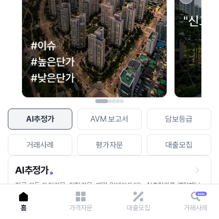
이용에 불편을 드려 죄송합니다.
다시 시도
AI추정가
AVM 보고서
담보등급
거래사례
평가자문
대출모집
AI추정가
전국 모든 토지건물, 집합건물, 매월 업데이트되는 AI추정가를 경험해보
세요.
홈
가격자문
대출모집
거래사례