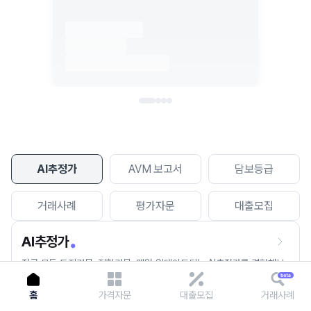
이용에 불편을 드려 죄송합니다.
다시 시도
AI추정가
AVM 보고서
담보등급
거래사례
평가자문
대출모집
AI추정가
전국 모든 토지건물, 집합건물, 매월 업데이트되는 AI추정가를 경험해보
세요.
홈
가격자문
대출모집
거래사례