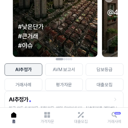
이용에 불편을 드려 죄송합니다.
다시 시도
AI추정가
AVM 보고서
담보등급
거래사례
평가자문
대출모집
AI추정가
전국 모든 토지건물, 집합건물, 매월 업데이트되는 AI추정가를 경험해보
세요.
홈
가격자문
대출모집
거래사례