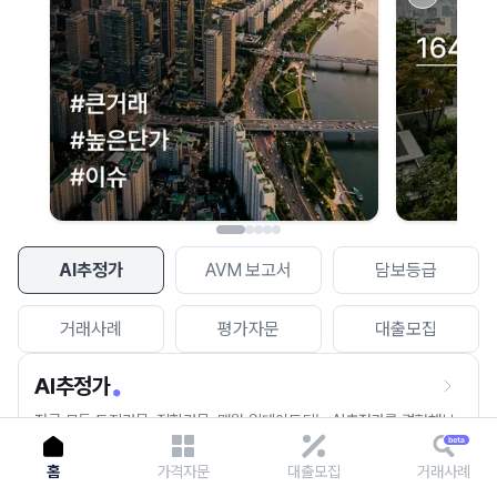
이용에 불편을 드려 죄송합니다.
다시 시도
AI추정가
AVM 보고서
담보등급
거래사례
평가자문
대출모집
AI추정가
전국 모든 토지건물, 집합건물, 매월 업데이트되는 AI추정가를 경험해보
세요.
홈
가격자문
대출모집
거래사례