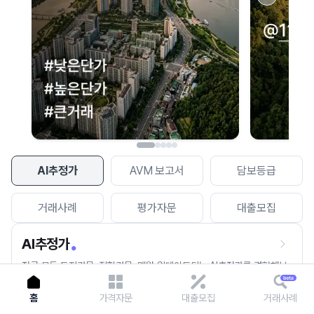
이용에 불편을 드려 죄송합니다.
다시 시도
AI추정가
AVM 보고서
담보등급
거래사례
평가자문
대출모집
AI추정가
전국 모든 토지건물, 집합건물, 매월 업데이트되는 AI추정가를 경험해보
세요.
홈
가격자문
대출모집
거래사례