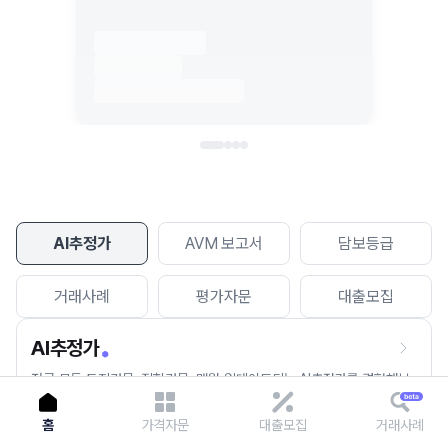
이용에 불편을 드려 죄송합니다.
다시 시도
AI추정가
AVM 보고서
담보등급
거래사례
평가자문
대출모집
AI추정가
전국 모든 토지건물, 집합건물, 매월 업데이트되는 AI추정가를 경험해보
세요.
홈
가격자문
대출모집
거래사례