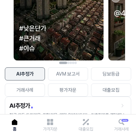
이용에 불편을 드려 죄송합니다.
다시 시도
AI추정가
AVM 보고서
담보등급
거래사례
평가자문
대출모집
AI추정가
전국 모든 토지건물, 집합건물, 매월 업데이트되는 AI추정가를 경험해보
세요.
홈
가격자문
대출모집
거래사례