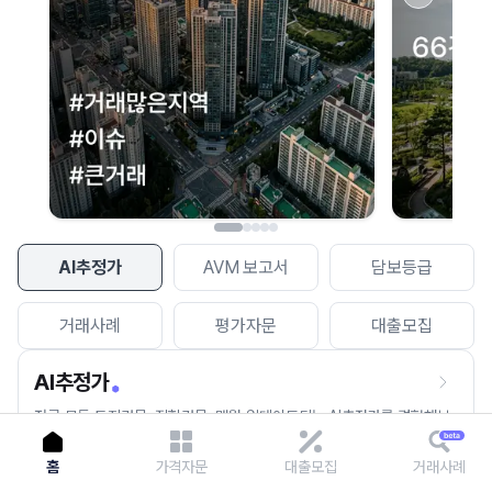
이용에 불편을 드려 죄송합니다.
다시 시도
AI추정가
AVM 보고서
담보등급
거래사례
평가자문
대출모집
AI추정가
전국 모든 토지건물, 집합건물, 매월 업데이트되는 AI추정가를 경험해보
세요.
홈
가격자문
대출모집
거래사례