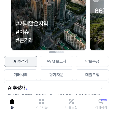
이용에 불편을 드려 죄송합니다.
다시 시도
AI추정가
AVM 보고서
담보등급
거래사례
평가자문
대출모집
AI추정가
전국 모든 토지건물, 집합건물, 매월 업데이트되는 AI추정가를 경험해보
세요.
홈
가격자문
대출모집
거래사례