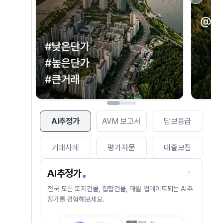
AI추정가
AVM 보고서
담보등급
거래사례
평가자문
대출모집
AI추정가
전국 모든 토지건물, 집합건물, 매월 업데이트되는 AI추
정가를 경험해보세요.