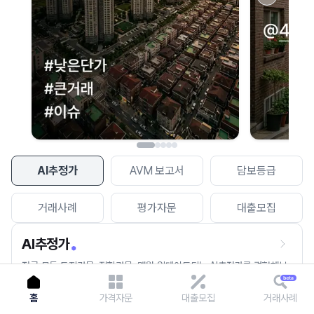
이용에 불편을 드려 죄송합니다.
다시 시도
AI추정가
AVM 보고서
담보등급
거래사례
평가자문
대출모집
AI추정가
전국 모든 토지건물, 집합건물, 매월 업데이트되는 AI추정가를 경험해보
세요.
홈
가격자문
대출모집
거래사례