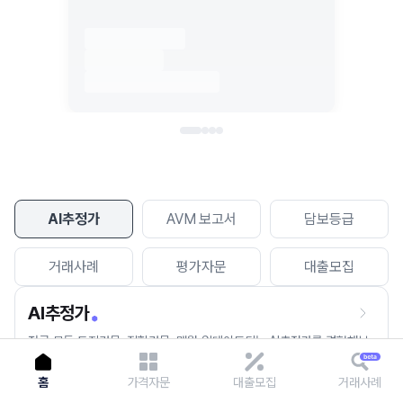
이용에 불편을 드려 죄송합니다.
다시 시도
AI추정가
AVM 보고서
담보등급
거래사례
평가자문
대출모집
AI추정가
전국 모든 토지건물, 집합건물, 매월 업데이트되는 AI추정가를 경험해보
세요.
홈
가격자문
대출모집
거래사례