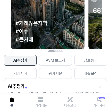
이용에 불편을 드려 죄송합니다.
다시 시도
AI추정가
AVM 보고서
담보등급
거래사례
평가자문
대출모집
AI추정가
전국 모든 토지건물, 집합건물, 매월 업데이트되는 AI추정가를 경험해보
세요.
홈
가격자문
대출모집
거래사례