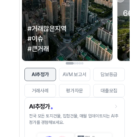
AI추정가
AVM 보고서
담보등급
거래사례
평가자문
대출모집
AI추정가
전국 모든 토지건물, 집합건물, 매월 업데이트되는 AI추
정가를 경험해보세요.