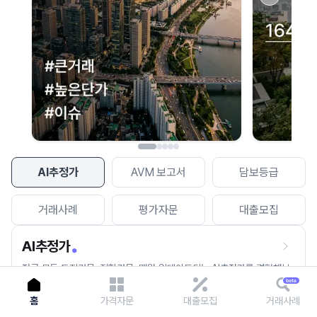
이용에 불편을 드려 죄송합니다.
다시 시도
AI추정가
AVM 보고서
담보등급
거래사례
평가자문
대출모집
AI추정가
전국 모든 토지건물, 집합건물, 매월 업데이트되는 AI추정가를 경험해보
세요.
홈
가격자문
대출모집
거래사례