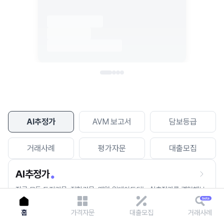
이용에 불편을 드려 죄송합니다.
다시 시도
AI추정가
AVM 보고서
담보등급
거래사례
평가자문
대출모집
AI추정가
전국 모든 토지건물, 집합건물, 매월 업데이트되는 AI추정가를 경험해보
세요.
홈
가격자문
대출모집
거래사례