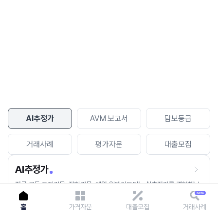
이용에 불편을 드려 죄송합니다.
다시 시도
AI추정가
AVM 보고서
담보등급
거래사례
평가자문
대출모집
AI추정가
전국 모든 토지건물, 집합건물, 매월 업데이트되는 AI추정가를 경험해보
세요.
홈
가격자문
대출모집
거래사례