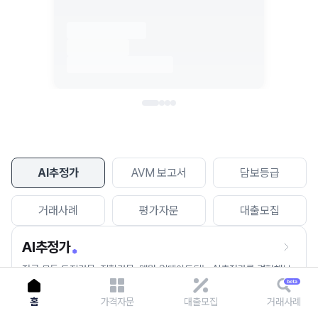
이용에 불편을 드려 죄송합니다.
다시 시도
AI추정가
AVM 보고서
담보등급
거래사례
평가자문
대출모집
AI추정가
전국 모든 토지건물, 집합건물, 매월 업데이트되는 AI추정가를 경험해보
세요.
홈
가격자문
대출모집
거래사례