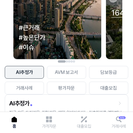
이용에 불편을 드려 죄송합니다.
다시 시도
AI추정가
AVM 보고서
담보등급
거래사례
평가자문
대출모집
AI추정가
전국 모든 토지건물, 집합건물, 매월 업데이트되는 AI추정가를 경험해보
세요.
홈
가격자문
대출모집
거래사례