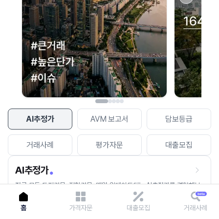
이용에 불편을 드려 죄송합니다.
다시 시도
AI추정가
AVM 보고서
담보등급
거래사례
평가자문
대출모집
AI추정가
전국 모든 토지건물, 집합건물, 매월 업데이트되는 AI추정가를 경험해보
세요.
홈
가격자문
대출모집
거래사례