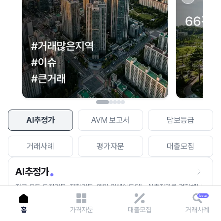
이용에 불편을 드려 죄송합니다.
다시 시도
AI추정가
AVM 보고서
담보등급
거래사례
평가자문
대출모집
AI추정가
전국 모든 토지건물, 집합건물, 매월 업데이트되는 AI추정가를 경험해보
세요.
홈
가격자문
대출모집
거래사례