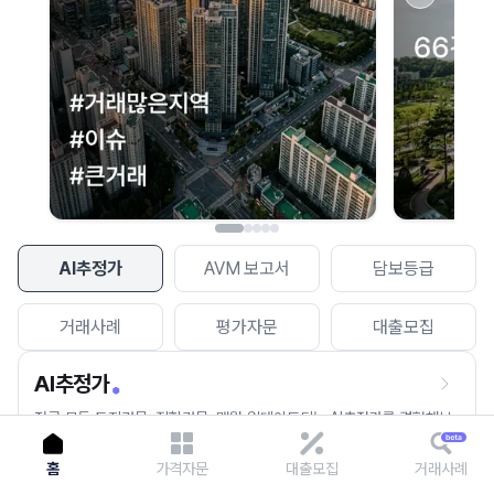
이용에 불편을 드려 죄송합니다.
다시 시도
AI추정가
AVM 보고서
담보등급
거래사례
평가자문
대출모집
AI추정가
전국 모든 토지건물, 집합건물, 매월 업데이트되는 AI추정가를 경험해보
세요.
홈
가격자문
대출모집
거래사례