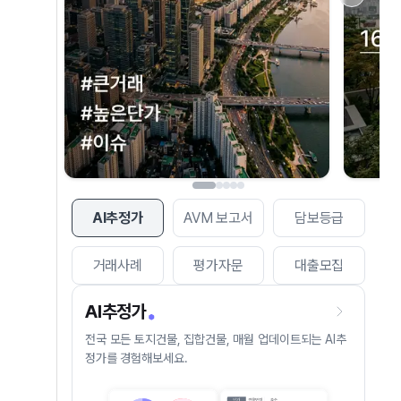
AI추정가
AVM 보고서
담보등급
거래사례
평가자문
대출모집
AI추정가
전국 모든 토지건물, 집합건물, 매월 업데이트되는 AI추
정가를 경험해보세요.