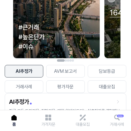
이용에 불편을 드려 죄송합니다.
다시 시도
AI추정가
AVM 보고서
담보등급
거래사례
평가자문
대출모집
AI추정가
전국 모든 토지건물, 집합건물, 매월 업데이트되는 AI추정가를 경험해보
세요.
홈
가격자문
대출모집
거래사례