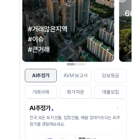
AI추정가
AVM 보고서
담보등급
거래사례
평가자문
대출모집
AI추정가
전국 모든 토지건물, 집합건물, 매월 업데이트되는 AI추
정가를 경험해보세요.