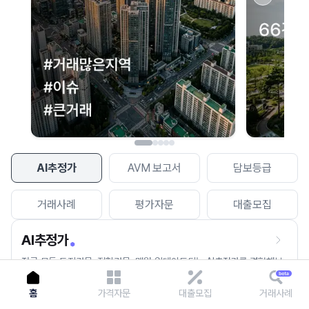
이용에 불편을 드려 죄송합니다.
다시 시도
AI추정가
AVM 보고서
담보등급
거래사례
평가자문
대출모집
AI추정가
전국 모든 토지건물, 집합건물, 매월 업데이트되는 AI추정가를 경험해보
세요.
홈
가격자문
대출모집
거래사례