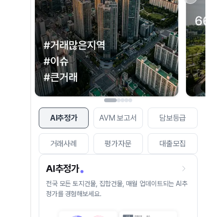
AI추정가
AVM 보고서
담보등급
거래사례
평가자문
대출모집
AI추정가
전국 모든 토지건물, 집합건물, 매월 업데이트되는 AI추
정가를 경험해보세요.