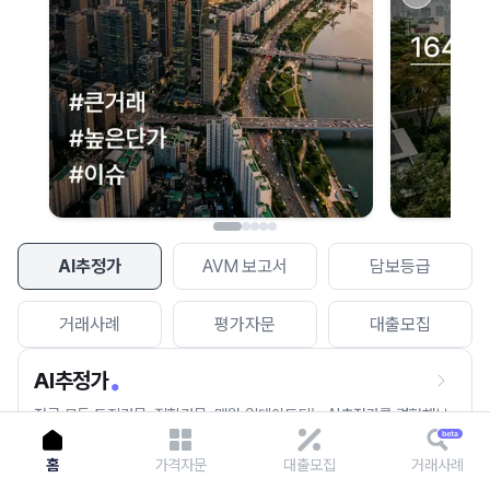
이용에 불편을 드려 죄송합니다.
다시 시도
AI추정가
AVM 보고서
담보등급
거래사례
평가자문
대출모집
AI추정가
전국 모든 토지건물, 집합건물, 매월 업데이트되는 AI추정가를 경험해보
세요.
홈
가격자문
대출모집
거래사례