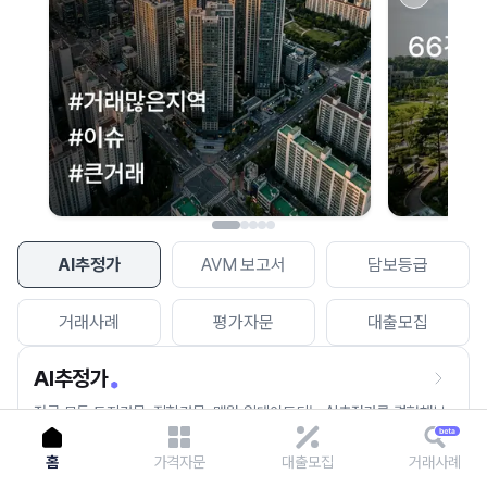
이용에 불편을 드려 죄송합니다.
다시 시도
AI추정가
AVM 보고서
담보등급
거래사례
평가자문
대출모집
AI추정가
전국 모든 토지건물, 집합건물, 매월 업데이트되는 AI추정가를 경험해보
세요.
홈
가격자문
대출모집
거래사례