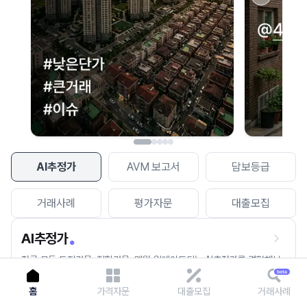
이용에 불편을 드려 죄송합니다.
다시 시도
AI추정가
AVM 보고서
담보등급
거래사례
평가자문
대출모집
AI추정가
전국 모든 토지건물, 집합건물, 매월 업데이트되는 AI추정가를 경험해보
세요.
홈
가격자문
대출모집
거래사례