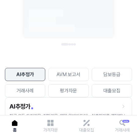
이용에 불편을 드려 죄송합니다.
다시 시도
AI추정가
AVM 보고서
담보등급
거래사례
평가자문
대출모집
AI추정가
전국 모든 토지건물, 집합건물, 매월 업데이트되는 AI추정가를 경험해보
세요.
홈
가격자문
대출모집
거래사례