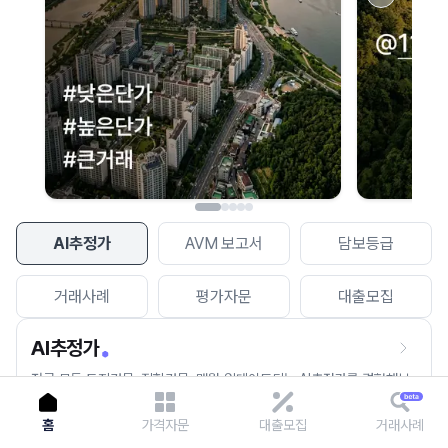
이용에 불편을 드려 죄송합니다.
다시 시도
AI추정가
AVM 보고서
담보등급
거래사례
평가자문
대출모집
AI추정가
전국 모든 토지건물, 집합건물, 매월 업데이트되는 AI추정가를 경험해보
세요.
홈
가격자문
대출모집
거래사례